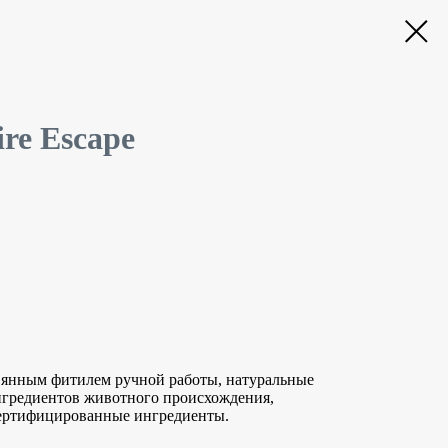
re Escape
евянным фитилем ручной работы, натуральные
нгредиентов животного происхождения,
сертифицированные ингредиенты.