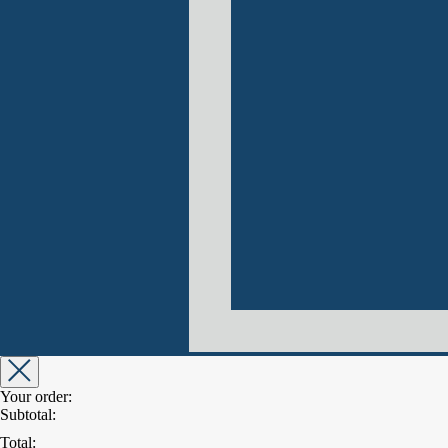
Your order:
Subtotal:
Total: